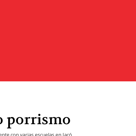
o porrismo
ente con varias escuelas en Jacó,