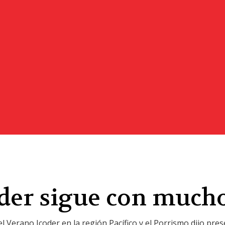
der sigue con much
el Verano Icoder en la región Pacífico y el Porrismo dijo pres