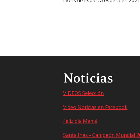
Lions de Esparza espera en 2021
Noticias
VIDEOS Selección
Video Noticias en Facebook
Feliz día Mamá
Santa Ines - Campeón Mundial 2