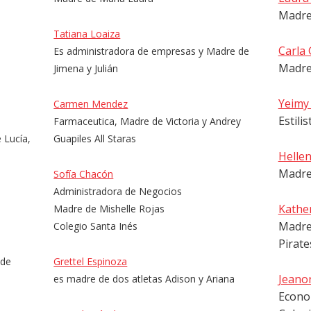
Madre
Tatiana Loaiza
Carla
Es administradora de empresas y Madre de
Madre
Jimena y Julián
Yeimy
Carmen Mendez
Estili
Farmaceutica, Madre de Victoria y Andrey
 Lucía,
Guapiles All Staras
Helle
Madre
Sofía Chacón
Administradora de Negocios
Kather
Madre de Mishelle Rojas
Madre
Colegio Santa Inés
Pirat
 de
Grettel Espinoza
Jeano
es madre de dos atletas Adison y Ariana
Econo