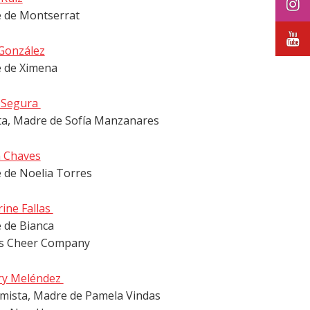
 de Montserrat
 González
 de Ximena
 Segura
sta, Madre de Sofía Manzanares
n Chaves
 de Noelia Torres
ine Fallas
 de Bianca
es Cheer Company
ry Meléndez
mista, Madre de Pamela Vindas