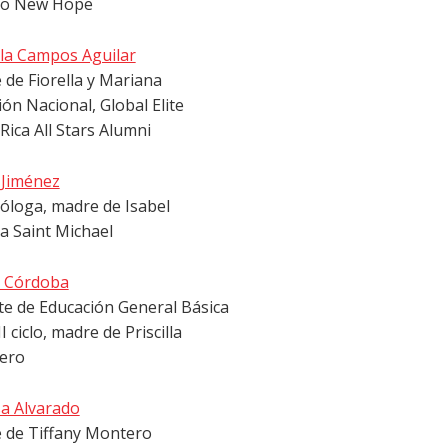
io New Hope
ela Campos Aguilar
de Fiorella y Mariana
ión Nacional, Global Elite
Rica All Stars Alumni
 Jiménez
óloga, madre de Isabel
a Saint Michael
 Córdoba
e de Educación General Básica
II ciclo, m
adre de Priscilla
ero
sa Alvarado
 de Tiffany Montero