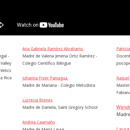
Ana Gabriela Ramírez Abrahams
Patrici
gal -
Madre de Valeria Jimena Ortiz Ramírez -
Docent
 Valley
Colegio Científico Bilingue
psicop
letics
ta Rica
Johanna Freer Paniagua
Raquel
Madre de Mariana - Colegio Metodista
Master 
Fabian
Lucrecia Brenes
Wendy
Madre de Daniela, Saint Gregory School
Madre
Andrea Caamaño
Laura
Madre de Maria Laura