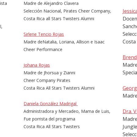
ista
Madre de Alejandro Clavera
Jessic
Selección Nacional, Pirates Cheer Company,
Docen
Costa Rica all Stars Twisters Alumni
Sanch
l,
Selecc
Sirlene Tencio Rojas
Costa 
Madre de
Natalia, Loriana, Allison e Isaac
Cheer Performance
Brend
Madre 
Johana Rojas
Specia
Madre de Jhorsua y Zianni
Cheer Company Pirates
Georg
Costa Rica All Stars Twisters Alumni
Madre
Daniela González Madrigal
Dra. V
Administradora y Mercadeo, Mama de Luis,
Madre
Fue porrista del programa
Jungle
Costa Rica All Stars Twisters
Selecc