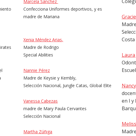
Coleg
Marcela Sánchez
miento
Confecciona Uniformes deportivos, y es
Graci
madre de Mariana
Madre 
Selecc
Costa 
Xenia Méndez Arias,
irates
Madre de Rodrigo
Laura
Special Abilities
Odont
Escuel
el
Nannie Pérez
a
Madre de Keysie y Kembly,
Nancy
Selección Nacional, Jungle Catas, Global Elite
docent
en I y 
Vanessa Cabezas
Barqu
madre de Mary Paula Cervantes
Selección Nacional
Melis
Madre
Martha Zúñiga