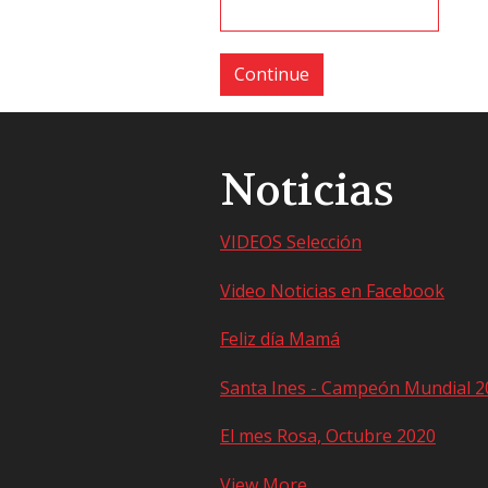
Noticias
VIDEOS Selección
Video Noticias en Facebook
Feliz día Mamá
Santa Ines - Campeón Mundial 2
El mes Rosa, Octubre 2020
View More